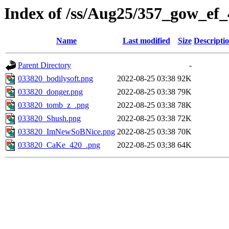
Index of /ss/Aug25/357_gow_ef_
Name
Last modified
Size
Descripti
Parent Directory
-
033820_bodilysoft.png
2022-08-25 03:38
92K
033820_donger.png
2022-08-25 03:38
79K
033820_tomb_z_.png
2022-08-25 03:38
78K
033820_Shush.png
2022-08-25 03:38
72K
033820_ImNewSoBNice.png
2022-08-25 03:38
70K
033820_CaKe_420_.png
2022-08-25 03:38
64K